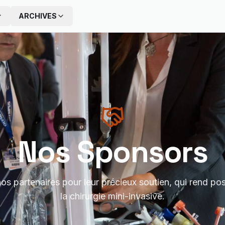
ARCHIVES
Nos Sponsors
s partenaires pour leur précieux soutien, qui rend pos
la chirurgie mini-invasive.